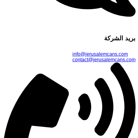
بريد الشركة
info@jerusalemcans.com
contact@jerusalemcans.com