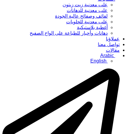
علب معدنية زيت زيتون
علب معدنية للدهانات
لفائف وصفائح عالية الجودة
علب معدنية للحلويات
أغطية بلاستيكية
دهانات وأحبار للطباعة على الواح الصفيح
عملاؤنا
تواصل معنا
مقالات
Arabic
English