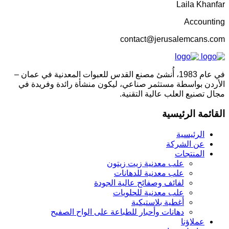
Laila Khanfar
Accounting
contact@jerusalemcans.com
في عام 1983، أُنشئ مصنع القدس للعبوات المعدنية في عمان –
الأردن بواسطة مستثمر صناعي، ليكون منشأة رائدة وفريدة في
مجال تصنيع العلب عالية التقنية.
القائمة الرئيسية
الرئيسية
عن الشركة
المنتجات
علب معدنية زيت زيتون
علب معدنية للدهانات
لفائف وصفائح عالية الجودة
علب معدنية للحلويات
أغطية بلاستيكية
دهانات وأحبار للطباعة على الواح الصفيح
عملاؤنا