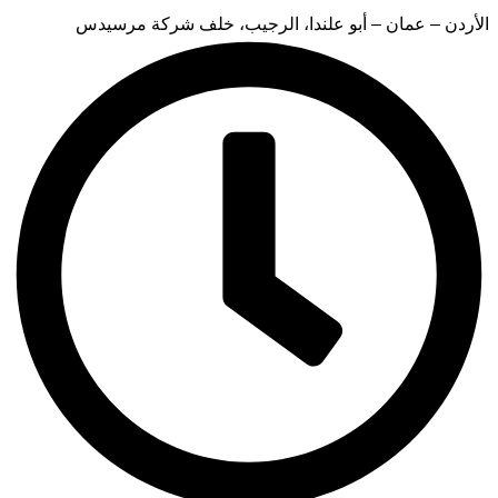
الأردن – عمان – أبو علندا، الرجيب، خلف شركة مرسيدس