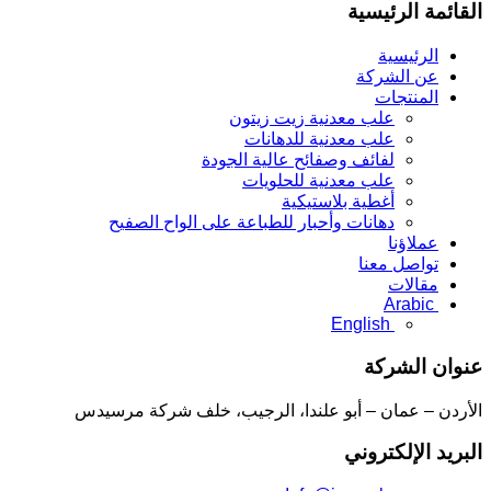
القائمة الرئيسية
الرئيسية
عن الشركة
المنتجات
علب معدنية زيت زيتون
علب معدنية للدهانات
لفائف وصفائح عالية الجودة
علب معدنية للحلويات
أغطية بلاستيكية
دهانات وأحبار للطباعة على الواح الصفيح
عملاؤنا
تواصل معنا
مقالات
Arabic
English
عنوان الشركة
الأردن – عمان – أبو علندا، الرجيب، خلف شركة مرسيدس
البريد الإلكتروني