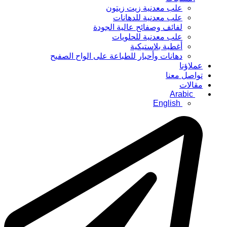
علب معدنية زيت زيتون
علب معدنية للدهانات
لفائف وصفائح عالية الجودة
علب معدنية للحلويات
أغطية بلاستيكية
دهانات وأحبار للطباعة على الواح الصفيح
عملاؤنا
تواصل معنا
مقالات
Arabic
English