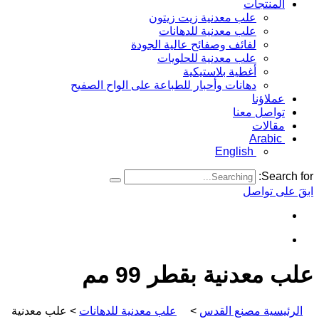
المنتجات
علب معدنية زيت زيتون
علب معدنية للدهانات
لفائف وصفائح عالية الجودة
علب معدنية للحلويات
أغطية بلاستيكية
دهانات وأحبار للطباعة على الواح الصفيح
عملاؤنا
تواصل معنا
مقالات
Arabic
English
Search for:
ابقَ على تواصل
علب معدنية بقطر 99 مم
الرئيسية مصنع القدس
>
علب معدنية للدهانات
>
علب معدنية