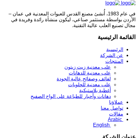
في عام 1983، أُنشئ مصنع القدس للعبوات المعدنية في عمان –
الأردن بواسطة مستثمر صناعي، ليكون منشأة رائدة وفريدة في
مجال تصنيع العلب عالية التقنية.
القائمة الرئيسية
الرئيسية
عن الشركة
المنتجات
علب معدنية زيت زيتون
علب معدنية للدهانات
لفائف وصفائح عالية الجودة
علب معدنية للحلويات
أغطية بلاستيكية
دهانات وأحبار للطباعة على الواح الصفيح
عملاؤنا
تواصل معنا
مقالات
Arabic
English
عنوان الشركة