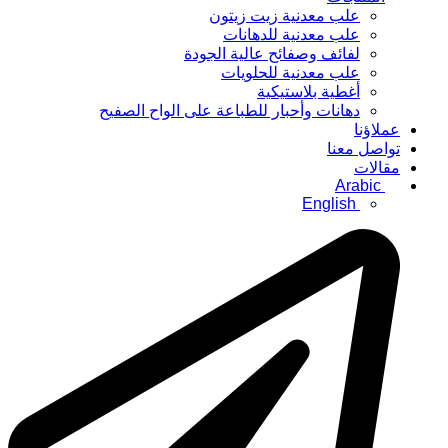
علب معدنية زيت زيتون
علب معدنية للدهانات
لفائف وصفائح عالية الجودة
علب معدنية للحلويات
أغطية بلاستيكية
دهانات وأحبار للطباعة على الواح الصفيح
عملاؤنا
تواصل معنا
مقالات
Arabic
English