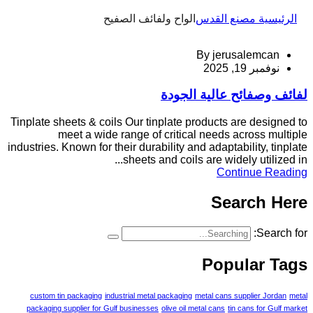
الرئيسية مصنع القدس
الواح ولفائف الصفيح
By
jerusalemcan
نوفمبر 19, 2025
لفائف وصفائح عالية الجودة
Tinplate sheets & coils Our tinplate products are designed to
meet a wide range of critical needs across multiple
industries. Known for their durability and adaptability, tinplate
sheets and coils are widely utilized in...
Continue Reading
Search Here
Search for:
Popular Tags
custom tin packaging
industrial metal packaging
metal cans supplier Jordan
metal
packaging supplier for Gulf businesses
olive oil metal cans
tin cans for Gulf market