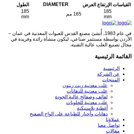
DIAMETER
القياسات
الإرتفاع
العرض
الطول
185
185
165 مم
mm
mm
في عام 1983، أُنشئ مصنع القدس للعبوات المعدنية في عمان –
الأردن بواسطة مستثمر صناعي، ليكون منشأة رائدة وفريدة في
مجال تصنيع العلب عالية التقنية.
القائمة الرئيسية
الرئيسية
عن الشركة
المنتجات
علب معدنية زيت زيتون
علب معدنية للدهانات
لفائف وصفائح عالية الجودة
علب معدنية للحلويات
أغطية بلاستيكية
دهانات وأحبار للطباعة على الواح الصفيح
عملاؤنا
تواصل معنا
مقالات