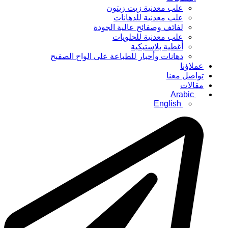
علب معدنية زيت زيتون
علب معدنية للدهانات
لفائف وصفائح عالية الجودة
علب معدنية للحلويات
أغطية بلاستيكية
دهانات وأحبار للطباعة على الواح الصفيح
عملاؤنا
تواصل معنا
مقالات
Arabic
English