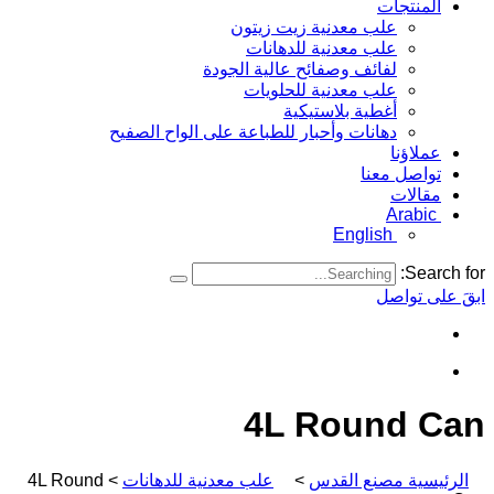
المنتجات
علب معدنية زيت زيتون
علب معدنية للدهانات
لفائف وصفائح عالية الجودة
علب معدنية للحلويات
أغطية بلاستيكية
دهانات وأحبار للطباعة على الواح الصفيح
عملاؤنا
تواصل معنا
مقالات
Arabic
English
Search for:
ابقَ على تواصل
4L Round Can
الرئيسية مصنع القدس
>
علب معدنية للدهانات
>
4L Round