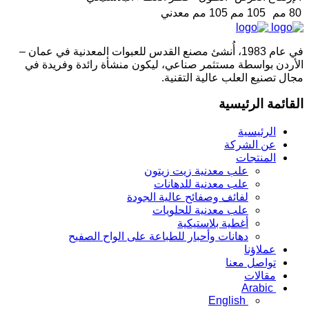
80 مم
105 مم
105 مم
معدني
في عام 1983، أُنشئ مصنع القدس للعبوات المعدنية في عمان –
الأردن بواسطة مستثمر صناعي، ليكون منشأة رائدة وفريدة في
مجال تصنيع العلب عالية التقنية.
القائمة الرئيسية
الرئيسية
عن الشركة
المنتجات
علب معدنية زيت زيتون
علب معدنية للدهانات
لفائف وصفائح عالية الجودة
علب معدنية للحلويات
أغطية بلاستيكية
دهانات وأحبار للطباعة على الواح الصفيح
عملاؤنا
تواصل معنا
مقالات
Arabic
English