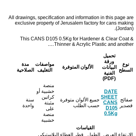
All drawings, specification and information in this page are
exclusive property of Jerusalem factory for cans making
(Jordan).
This CANS D105 0.5Kg for Hardener & Clear Coat &
Thinner & Acrylic Plastic and another….
تحميل
ورقة
نوع
مواصفات
مدة
الألوان المتوفرة
البيانات
السطح
التغليف
الصلاحية
الفنية
(PDF)
منصة
خشبية أو
DATE
SHEET
كراتين
صفائح
جميع الألوان متوفرة
سنة
CANS
مثبتة
قصدير
حسب الطلب
واحدة
D105
على
0.5Kg
منصة
خشبية
القياسات
الإرتفاع
العرض
الطول
قطر الغطاء البلاستيكي