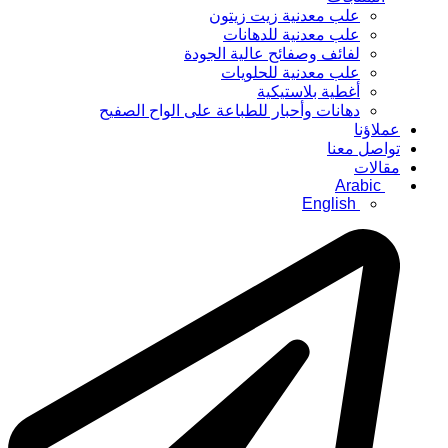
علب معدنية زيت زيتون
علب معدنية للدهانات
لفائف وصفائح عالية الجودة
علب معدنية للحلويات
أغطية بلاستيكية
دهانات وأحبار للطباعة على الواح الصفيح
عملاؤنا
تواصل معنا
مقالات
Arabic
English