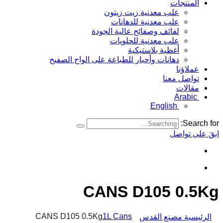
المنتجات
علب معدنية زيت زيتون
علب معدنية للدهانات
لفائف وصفائح عالية الجودة
علب معدنية للحلويات
أغطية بلاستيكية
دهانات وأحبار للطباعة على الواح الصفيح
عملاؤنا
تواصل معنا
مقالات
Arabic
English
Search for:
ابقَ على تواصل
CANS D105 0.5Kg
CANS D105 0.5Kg
1L Cans
الرئيسية مصنع القدس