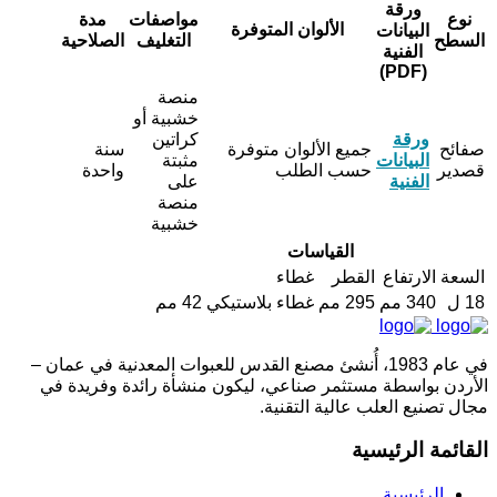
ورقة
نوع
مواصفات
مدة
الألوان المتوفرة
البيانات
السطح
التغليف
الصلاحية
الفنية
(PDF)
منصة
خشبية أو
ورقة
كراتين
صفائح
جميع الألوان متوفرة
سنة
البيانات
مثبتة
قصدير
حسب الطلب
واحدة
الفنية
على
منصة
خشبية
القياسات
السعة
الارتفاع
القطر
غطاء
18 ل
340 مم
295 مم
غطاء بلاستيكي 42 مم
في عام 1983، أُنشئ مصنع القدس للعبوات المعدنية في عمان –
الأردن بواسطة مستثمر صناعي، ليكون منشأة رائدة وفريدة في
مجال تصنيع العلب عالية التقنية.
القائمة الرئيسية
الرئيسية