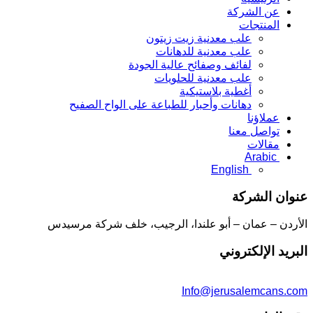
عن الشركة
المنتجات
علب معدنية زيت زيتون
علب معدنية للدهانات
لفائف وصفائح عالية الجودة
علب معدنية للحلويات
أغطية بلاستيكية
دهانات وأحبار للطباعة على الواح الصفيح
عملاؤنا
تواصل معنا
مقالات
Arabic
English
عنوان الشركة
الأردن – عمان – أبو علندا، الرجيب، خلف شركة مرسيدس
البريد الإلكتروني
Info@jerusalemcans.com