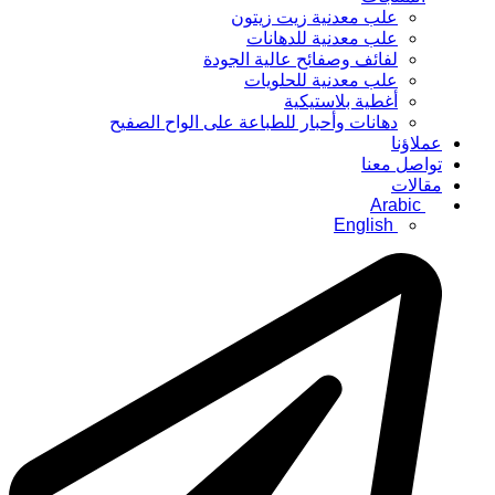
علب معدنية زيت زيتون
علب معدنية للدهانات
لفائف وصفائح عالية الجودة
علب معدنية للحلويات
أغطية بلاستيكية
دهانات وأحبار للطباعة على الواح الصفيح
عملاؤنا
تواصل معنا
مقالات
Arabic
English