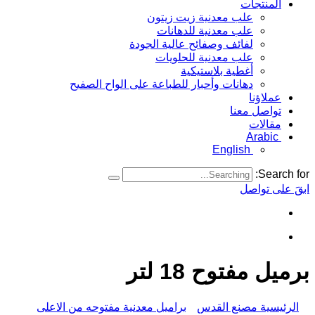
المنتجات
علب معدنية زيت زيتون
علب معدنية للدهانات
لفائف وصفائح عالية الجودة
علب معدنية للحلويات
أغطية بلاستيكية
دهانات وأحبار للطباعة على الواح الصفيح
عملاؤنا
تواصل معنا
مقالات
Arabic
English
Search for:
ابقَ على تواصل
برميل مفتوح 18 لتر
الرئيسية مصنع القدس
براميل معدنية مفتوحه من الاعلى