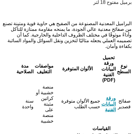
برميل مفتوح 18 لتر
البراميل المعدنية المصنوعة من الصفيح هي حاوية قوية ومتينة تصنع
من صفائح معدنية عالي الجودة، ما يمنحه مقاومة ممتازة للتآكل
وأداءً موثوقًا في مختلف الظروف الداخلية والخارجية. كما أن
تصميمه العملي يجعله مثاليًا لتخزين ونقل السوائل والمواد السائبة
بكفاءة وأمان.
تحميل
ورقة
نوع
مواصفات
مدة
الألوان المتوفرة
البيانات
السطح
التغليف
الصلاحية
الفنية
(PDF)
منصة
خشبية أو
ورقة
كراتين
صفائح
جميع الألوان متوفرة
سنة
البيانات
مثبتة
قصدير
حسب الطلب
واحدة
الفنية
على
منصة
خشبية
القياسات