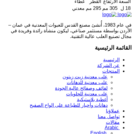
السعة
الارتفاع
القطر
غطاء
18 ل
305 مم
295 مم
معدني
في عام 1983، أُنشئ مصنع القدس للعبوات المعدنية في عمان –
الأردن بواسطة مستثمر صناعي، ليكون منشأة رائدة وفريدة في
مجال تصنيع العلب عالية التقنية.
القائمة الرئيسية
الرئيسية
عن الشركة
المنتجات
علب معدنية زيت زيتون
علب معدنية للدهانات
لفائف وصفائح عالية الجودة
علب معدنية للحلويات
أغطية بلاستيكية
دهانات وأحبار للطباعة على الواح الصفيح
عملاؤنا
تواصل معنا
مقالات
Arabic
English