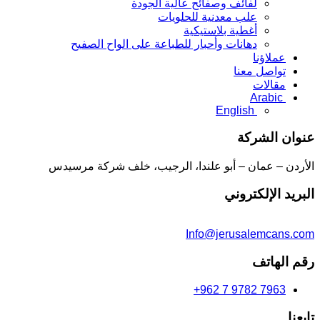
لفائف وصفائح عالية الجودة
علب معدنية للحلويات
أغطية بلاستيكية
دهانات وأحبار للطباعة على الواح الصفيح
عملاؤنا
تواصل معنا
مقالات
Arabic
English
عنوان الشركة
الأردن – عمان – أبو علندا، الرجيب، خلف شركة مرسيدس
البريد الإلكتروني
Info@jerusalemcans.com
رقم الهاتف
+962 7 9782 7963
تابعنا