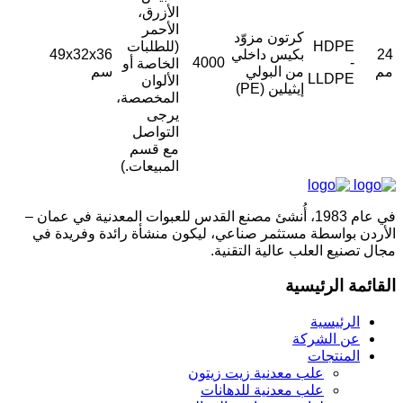
الأزرق،
الأحمر
كرتون مزوّد
HDPE
(للطلبات
24
بكيس داخلي
49x32x36
4000
-
الخاصة أو
مم
من البولي
سم
LLDPE
الألوان
إيثيلين (PE)
المخصصة،
يرجى
التواصل
مع قسم
المبيعات.)
في عام 1983، أُنشئ مصنع القدس للعبوات المعدنية في عمان –
الأردن بواسطة مستثمر صناعي، ليكون منشأة رائدة وفريدة في
مجال تصنيع العلب عالية التقنية.
القائمة الرئيسية
الرئيسية
عن الشركة
المنتجات
علب معدنية زيت زيتون
علب معدنية للدهانات