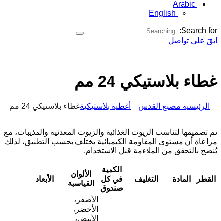
Arabic
English
Search for:
ابقَ على تواصل
غطاء بلاستيكي 24 مم
الرئيسية مصنع القدس
أغطية بلاستيكية
غطاء بلاستيكي 24 مم
تم تصميمها لتناسب الزيوت الغذائية والزيوت المعدنية والمذيبات، مع
مراعاة أن مستوى المقاومة الكيميائية يختلف بحسب التطبيق، لذلك
يُنصح بالتحقق من الملاءمة قبل الاستخدام.
الكمية
الألوان
القطر
المادة
التغليف
في كل
الأبعاد
القياسية
صندوق
الأصفر،
الأخضر،
الأبيض،