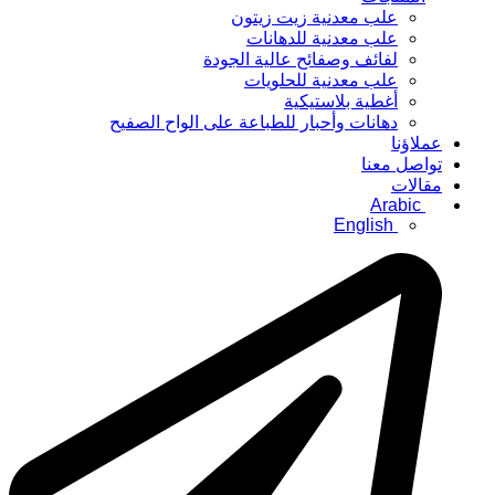
علب معدنية زيت زيتون
علب معدنية للدهانات
لفائف وصفائح عالية الجودة
علب معدنية للحلويات
أغطية بلاستيكية
دهانات وأحبار للطباعة على الواح الصفيح
عملاؤنا
تواصل معنا
مقالات
Arabic
English