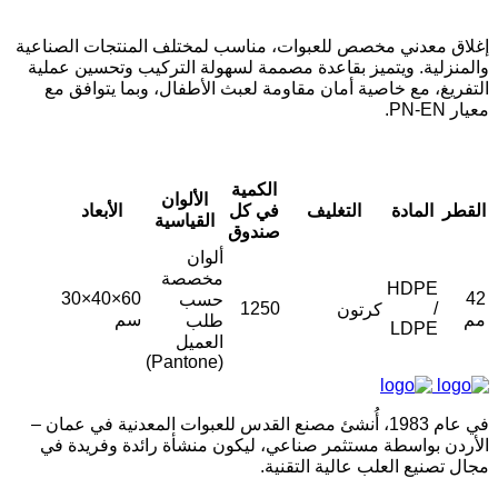
إغلاق معدني مخصص للعبوات، مناسب لمختلف المنتجات الصناعية
والمنزلية. ويتميز بقاعدة مصممة لسهولة التركيب وتحسين عملية
التفريغ، مع خاصية أمان مقاومة لعبث الأطفال، وبما يتوافق مع
معيار PN-EN.
الكمية
الألوان
القطر
المادة
التغليف
في كل
الأبعاد
القياسية
صندوق
ألوان
مخصصة
HDPE
60×40×30
42
حسب
1250
/
كرتون
مم
سم
طلب
LDPE
العميل
(Pantone)
في عام 1983، أُنشئ مصنع القدس للعبوات المعدنية في عمان –
الأردن بواسطة مستثمر صناعي، ليكون منشأة رائدة وفريدة في
مجال تصنيع العلب عالية التقنية.