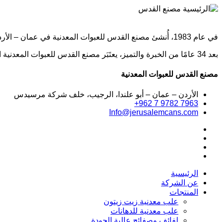
في عام 1983، أُنشئ مصنع القدس للعبوات المعدنية في عمان – الأردن بواسطة مستثمر صناعي، ليكون منشأة رائدة وفريدة في مجال تصنيع العلب عالية التقنية.
بعد 34 عامًا من الخبرة والتميز، يعتَبَر مصنع القدس للعبوات المعدنية اليوم من أبرز وأهم الأسماء في السوق الأردني.
مصنع القدس للعبوات المعدنية
الأردن – عمان – أبو علندا، الرجيب، خلف شركة مرسيدس
+962 7 9782 7963
Info@jerusalemcans.com
الرئيسية
عن الشركة
المنتجات
علب معدنية زيت زيتون
علب معدنية للدهانات
لفائف وصفائح عالية الجودة