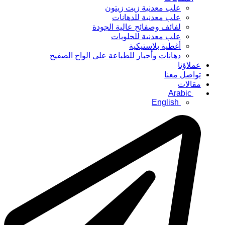
علب معدنية زيت زيتون
علب معدنية للدهانات
لفائف وصفائح عالية الجودة
علب معدنية للحلويات
أغطية بلاستيكية
دهانات وأحبار للطباعة على الواح الصفيح
عملاؤنا
تواصل معنا
مقالات
Arabic
English