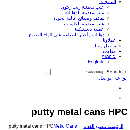
المنتجات
علب معدنية زيت زيتون
علب معدنية للدهانات
لفائف وصفائح عالية الجودة
علب معدنية للحلويات
أغطية بلاستيكية
دهانات وأحبار للطباعة على الواح الصفيح
عملاؤنا
تواصل معنا
مقالات
Arabic
English
Search for:
ابقَ على تواصل
putty metal cans HPC
putty metal cans HPC
Metal Cans
الرئيسية مصنع القدس