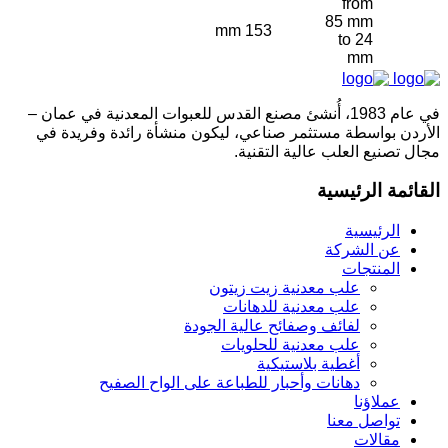
from
85 mm
153 mm
to 24
mm
في عام 1983، أُنشئ مصنع القدس للعبوات المعدنية في عمان –
الأردن بواسطة مستثمر صناعي، ليكون منشأة رائدة وفريدة في
مجال تصنيع العلب عالية التقنية.
القائمة الرئيسية
الرئيسية
عن الشركة
المنتجات
علب معدنية زيت زيتون
علب معدنية للدهانات
لفائف وصفائح عالية الجودة
علب معدنية للحلويات
أغطية بلاستيكية
دهانات وأحبار للطباعة على الواح الصفيح
عملاؤنا
تواصل معنا
مقالات