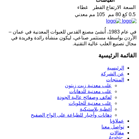
القياسات
السعة
الارتفاع
القطر
غطاء
0.5 كغ
80 مم
105 مم
معدني
في عام 1983، أُنشئ مصنع القدس للعبوات المعدنية في عمان –
الأردن بواسطة مستثمر صناعي، ليكون منشأة رائدة وفريدة في
مجال تصنيع العلب عالية التقنية.
القائمة الرئيسية
الرئيسية
عن الشركة
المنتجات
علب معدنية زيت زيتون
علب معدنية للدهانات
لفائف وصفائح عالية الجودة
علب معدنية للحلويات
أغطية بلاستيكية
دهانات وأحبار للطباعة على الواح الصفيح
عملاؤنا
تواصل معنا
مقالات
Arabic