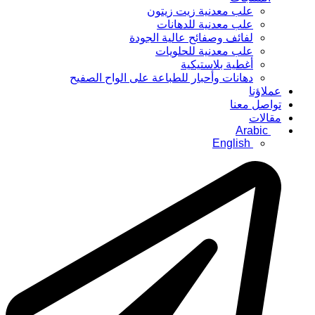
علب معدنية زيت زيتون
علب معدنية للدهانات
لفائف وصفائح عالية الجودة
علب معدنية للحلويات
أغطية بلاستيكية
دهانات وأحبار للطباعة على الواح الصفيح
عملاؤنا
تواصل معنا
مقالات
Arabic
English