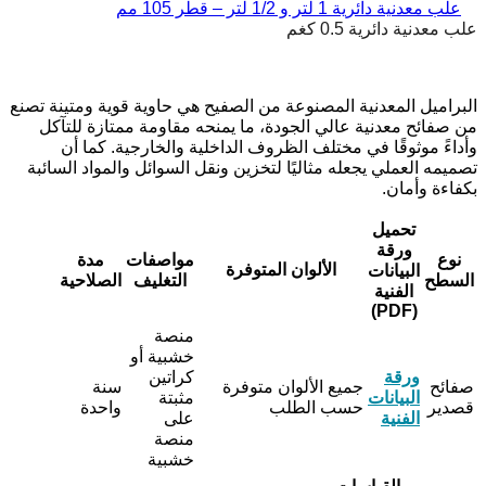
علب معدنية دائرية 1 لتر و 1/2 لتر – قطر 105 مم
علب معدنية دائرية 0.5 كغم
البراميل المعدنية المصنوعة من الصفيح هي حاوية قوية ومتينة تصنع
من صفائح معدنية عالي الجودة، ما يمنحه مقاومة ممتازة للتآكل
وأداءً موثوقًا في مختلف الظروف الداخلية والخارجية. كما أن
تصميمه العملي يجعله مثاليًا لتخزين ونقل السوائل والمواد السائبة
بكفاءة وأمان.
تحميل
ورقة
نوع
مواصفات
مدة
الألوان المتوفرة
البيانات
السطح
التغليف
الصلاحية
الفنية
(PDF)
منصة
خشبية أو
ورقة
كراتين
صفائح
جميع الألوان متوفرة
سنة
البيانات
مثبتة
قصدير
حسب الطلب
واحدة
الفنية
على
منصة
خشبية