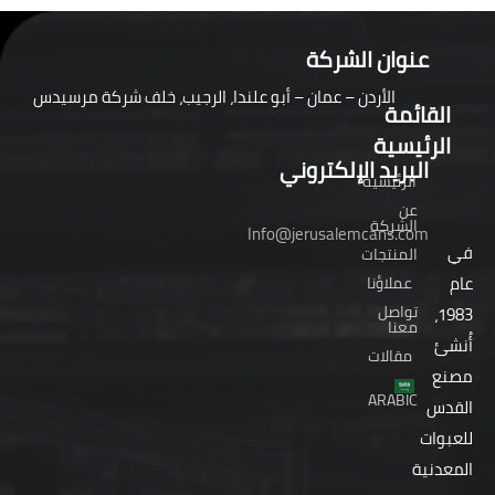
عنوان الشركة
الأردن – عمان – أبو علندا، الرجيب، خلف شركة مرسيدس
القائمة
الرئيسية
البريد الإلكتروني
الرئيسية
عن
الشركة
Info@jerusalemcans.com
في
المنتجات
عام
عملاؤنا
تواصل
1983،
معنا
أُنشئ
مقالات
مصنع
ARABIC
القدس
للعبوات
المعدنية