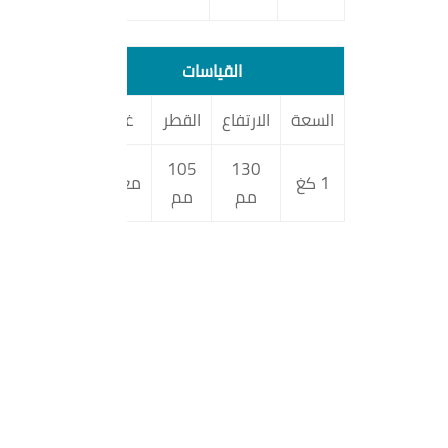
القياسات
السعة
الارتفاع
القطر
غطاء
105
130
1 كغ
معدني
مم
مم