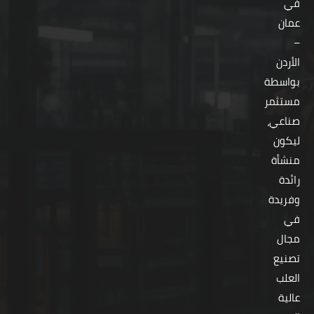
في
عمان
–
الأردن
بواسطة
مستثمر
صناعي،
ليكون
منشأة
رائدة
وفريدة
في
مجال
تصنيع
العلب
عالية