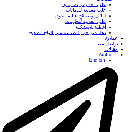
علب معدنية زيت زيتون
علب معدنية للدهانات
لفائف وصفائح عالية الجودة
علب معدنية للحلويات
أغطية بلاستيكية
دهانات وأحبار للطباعة على الواح الصفيح
عملاؤنا
تواصل معنا
مقالات
Arabic
English