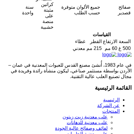
كراتين
صفائح
جميع الألوان متوفرة
سنة
مثبتة
قصدير
حسب الطلب
واحدة
على
منصة
خشبية
القياسات
السعة
الارتفاع
القطر
غطاء
500 غ
60 مم
215 مم
معدني
في عام 1983، أُنشئ مصنع القدس للعبوات المعدنية في عمان –
الأردن بواسطة مستثمر صناعي، ليكون منشأة رائدة وفريدة في
مجال تصنيع العلب عالية التقنية.
القائمة الرئيسية
الرئيسية
عن الشركة
المنتجات
علب معدنية زيت زيتون
علب معدنية للدهانات
لفائف وصفائح عالية الجودة
علب معدنية للحلويات