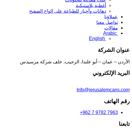
أغطية بلاستيكية
دهانات وأحبار للطباعة على الواح الصفيح
عملاؤنا
تواصل معنا
مقالات
Arabic
English
عنوان الشركة
الأردن – عمان – أبو علندا، الرجيب، خلف شركة مرسيدس
البريد الإلكتروني
Info@jerusalemcans.com
رقم الهاتف
+962 7 9782 7963
تابعنا