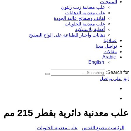
المنتجات
علب معدنية زيت زيتون
علب معدنية للدهانات
لفائف وصفائح عالية الجودة
علب معدنية للحلويات
أغطية بلاستيكية
دهانات وأحبار للطباعة على الواح الصفيح
عملاؤنا
تواصل معنا
مقالات
Arabic
English
Search for:
ابقَ على تواصل
علب معدنية دائرية بقطر 215 مم
الرئيسية مصنع القدس
علب معدنية للحلويات