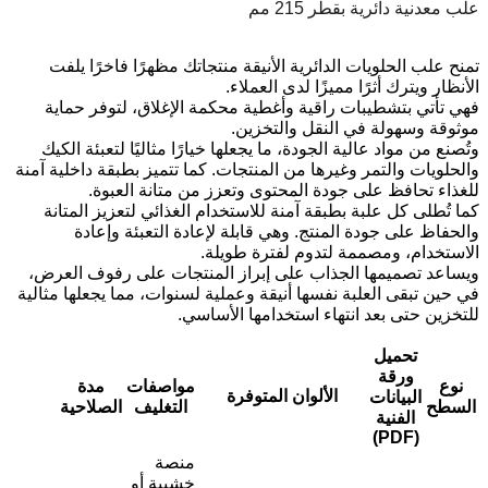
علب معدنية دائرية بقطر 215 مم
تمنح علب الحلويات الدائرية الأنيقة منتجاتك مظهرًا فاخرًا يلفت
الأنظار ويترك أثرًا مميزًا لدى العملاء.
فهي تأتي بتشطيبات راقية وأغطية محكمة الإغلاق، لتوفر حماية
موثوقة وسهولة في النقل والتخزين.
وتُصنع من مواد عالية الجودة، ما يجعلها خيارًا مثاليًا لتعبئة الكيك
والحلويات والتمر وغيرها من المنتجات. كما تتميز بطبقة داخلية آمنة
للغذاء تحافظ على جودة المحتوى وتعزز من متانة العبوة.
كما تُطلى كل علبة بطبقة آمنة للاستخدام الغذائي لتعزيز المتانة
والحفاظ على جودة المنتج. وهي قابلة لإعادة التعبئة وإعادة
الاستخدام، ومصممة لتدوم لفترة طويلة.
ويساعد تصميمها الجذاب على إبراز المنتجات على رفوف العرض،
في حين تبقى العلبة نفسها أنيقة وعملية لسنوات، مما يجعلها مثالية
للتخزين حتى بعد انتهاء استخدامها الأساسي.
تحميل
ورقة
نوع
مواصفات
مدة
الألوان المتوفرة
البيانات
السطح
التغليف
الصلاحية
الفنية
(PDF)
منصة
خشبية أو