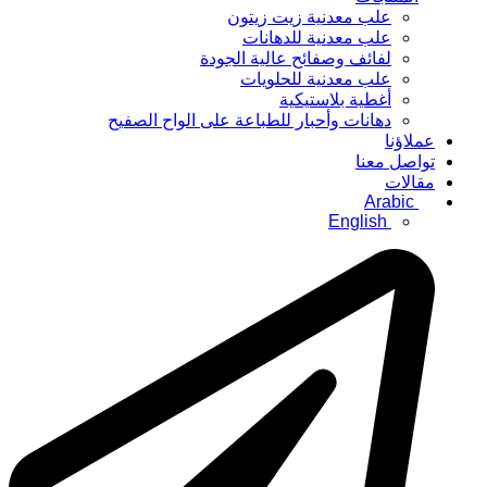
علب معدنية زيت زيتون
علب معدنية للدهانات
لفائف وصفائح عالية الجودة
علب معدنية للحلويات
أغطية بلاستيكية
دهانات وأحبار للطباعة على الواح الصفيح
عملاؤنا
تواصل معنا
مقالات
Arabic
English