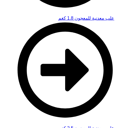
علب معدنية للمعجون 1.8 كغم