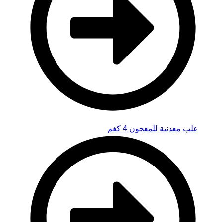
علب معدنية للمعجون 4 كغم