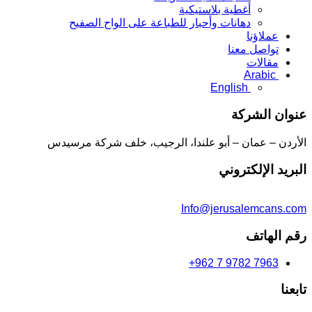
أغطية بلاستيكية
دهانات وأحبار للطباعة على الواح الصفيح
عملاؤنا
تواصل معنا
مقالات
Arabic
English
عنوان الشركة
الأردن – عمان – أبو علندا، الرجيب، خلف شركة مرسيدس
البريد الإلكتروني
Info@jerusalemcans.com
رقم الهاتف
+962 7 9782 7963
تابعنا