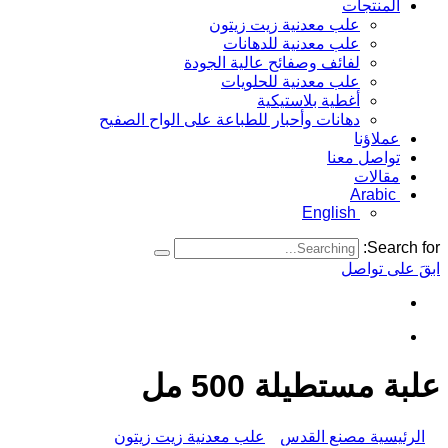
المنتجات
علب معدنية زيت زيتون
علب معدنية للدهانات
لفائف وصفائح عالية الجودة
علب معدنية للحلويات
أغطية بلاستيكية
دهانات وأحبار للطباعة على الواح الصفيح
عملاؤنا
تواصل معنا
مقالات
Arabic
English
Search for:
ابقَ على تواصل
علبة مستطيلة 500 مل
الرئيسية مصنع القدس
علب معدنية زيت زيتون