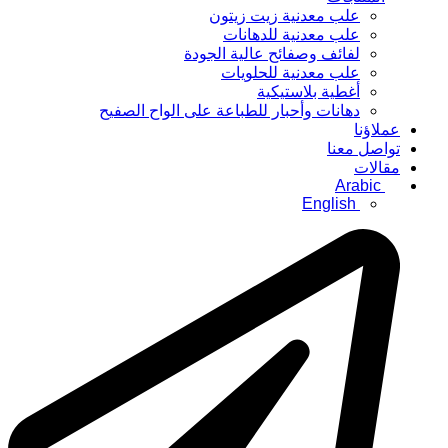
علب معدنية زيت زيتون
علب معدنية للدهانات
لفائف وصفائح عالية الجودة
علب معدنية للحلويات
أغطية بلاستيكية
دهانات وأحبار للطباعة على الواح الصفيح
عملاؤنا
تواصل معنا
مقالات
Arabic
English