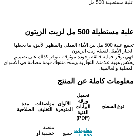
علبة مستطيلة 500 مل
علبة مستطيلة 500 مل لزيت الزيتون
تجمع علبة 500 مل بين الأداء العملي والمظهر الأنيق، ما يجعلها
الخيار الأمثل لتعبئة زيت الزيتون.
فهي توفّر حماية فائقة وجودة موثوقة. تتوفر كذلك على تصميم
يعكس هوية علامتك التجارية ويمنح منتجك قيمة مضافة في الأسواق
المحلية والعالمية.
معلومات كاملة عن المنتج
تحميل
ورقة
الألوان
مواصفات
مدة
نوع السطح
البيانات
المتوفرة
التغليف
الصلاحية
الفنية
(PDF)
منصة
معلومات
جميع
خشبية أو