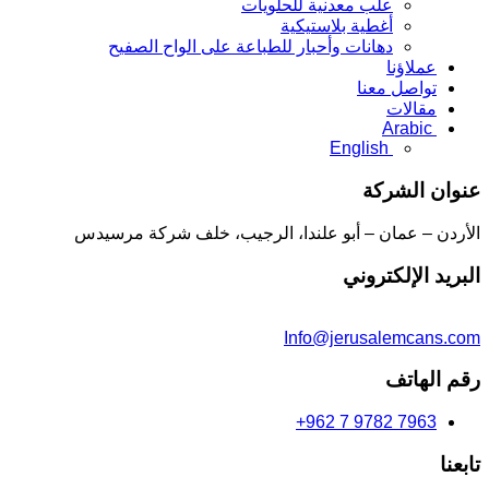
علب معدنية للحلويات
أغطية بلاستيكية
دهانات وأحبار للطباعة على الواح الصفيح
عملاؤنا
تواصل معنا
مقالات
Arabic
English
عنوان الشركة
الأردن – عمان – أبو علندا، الرجيب، خلف شركة مرسيدس
البريد الإلكتروني
Info@jerusalemcans.com
رقم الهاتف
+962 7 9782 7963
تابعنا