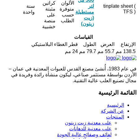
500 مل
الألوان
كراتين
tinplate sheet (
لتر
سنة
متوفرة
مثبتة
TFS )
مستطيلة
واحدة
حسب
على
(زيت
الطلب
منصة
زيتون)
خشبية
القياسات
الإرتفاع
العرض
الطول
قطر الغطاء البلاستيكي
138.5 مم
55.7 مم
79.7 مم
24 مم
في عام 1983، أُنشئ مصنع القدس للعبوات المعدنية في عمان –
الأردن بواسطة مستثمر صناعي، ليكون منشأة رائدة وفريدة في
مجال تصنيع العلب عالية التقنية.
القائمة الرئيسية
الرئيسية
عن الشركة
المنتجات
علب معدنية زيت زيتون
علب معدنية للدهانات
لفائف وصفائح عالية الجودة